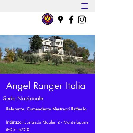
Angel Ranger Italia
Sede Nazionale
Referente: Comandante Mastracci Raffaello
Indirizzo:
Contrada Moglie, 2 - Montelupone
(MC) - 62010