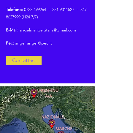
Telefono:
0733 499264
-
351 9011527
-
347
8627999
(H24 7/7)
E-Mail:
angelsranger.italia@gmail.com
Pec:
angelranger@pec.it
Contattaci