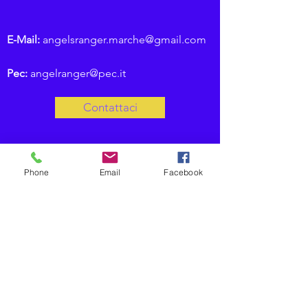
E-Mail:
angelsranger.marche@gmail.com
Pec:
angelranger@pec.it
Contattaci
Phone
Email
Facebook
Angel Ranger
TRENTINO ALTO ADIGE
Responsabile:
Ferrara Gennaro
Indirizzo:
Via Pineta, 40 -
San Michele all'Adige (TN) - 38010